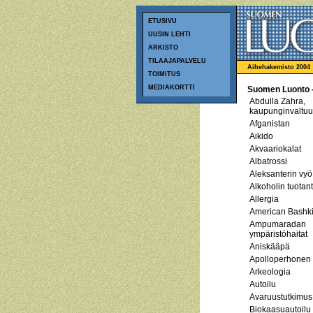
ETUSIVU
UUSIN LEHTI
ARKISTO
TILAAJAPALVELU
Aihehakemisto 2004
TOIMITUS
MEDIAKORTTI
Suomen Luonto -
Abdulla Zahra,
kaupunginvaltuut
Afganistan
Aikido
Akvaariokalat
Albatrossi
Aleksanterin vyö
Alkoholin tuotan
Allergia
American Bashki
Ampumaradan
ympäristöhaitat
Aniskääpä
Apolloperhonen
Arkeologia
Autoilu
Avaruustutkimus
Biokaasuautoilu