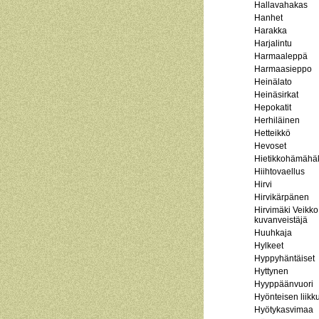
Hallavahakas
Hanhet
Harakka
Harjalintu
Harmaaleppä
Harmaasieppo
Heinälato
Heinäsirkat
Hepokatit
Herhiläinen
Hetteikkö
Hevoset
Hietikkohämähä
Hiihtovaellus
Hirvi
Hirvikärpänen
Hirvimäki Veikko
kuvanveistäjä
Huuhkaja
Hylkeet
Hyppyhäntäiset
Hyttynen
Hyyppäänvuori
Hyönteisen liik
Hyötykasvimaa