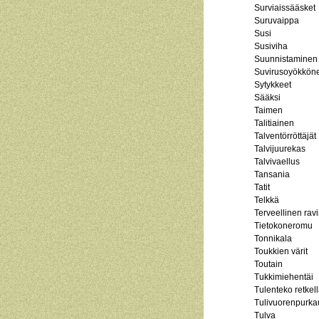
Surviaissääsket
Suruvaippa
Susi
Susiviha
Suunnistaminen
Suvirusoyökkön
Sytykkeet
Sääksi
Taimen
Talitiainen
Talventörröttäjät
Talvijuurekas
Talvivaellus
Tansania
Tatit
Telkkä
Terveellinen ravi
Tietokoneromu
Tonnikala
Toukkien värit
Toutain
Tukkimiehentäi
Tulenteko retkel
Tulivuorenpurka
Tulva