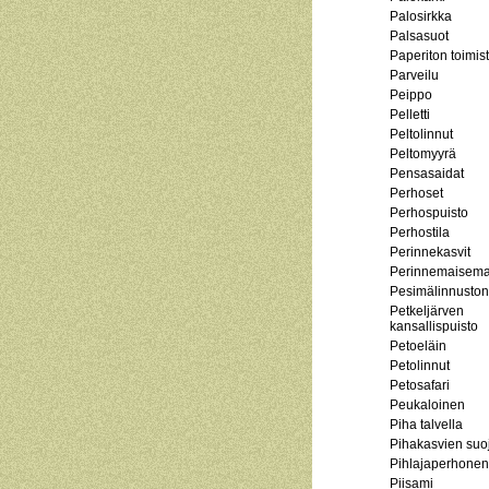
Palosirkka
Palsasuot
Paperiton toimis
Parveilu
Peippo
Pelletti
Peltolinnut
Peltomyyrä
Pensasaidat
Perhoset
Perhospuisto
Perhostila
Perinnekasvit
Perinnemaisem
Pesimälinnuston
Petkeljärven
kansallispuisto
Petoeläin
Petolinnut
Petosafari
Peukaloinen
Piha talvella
Pihakasvien suo
Pihlajaperhonen
Piisami