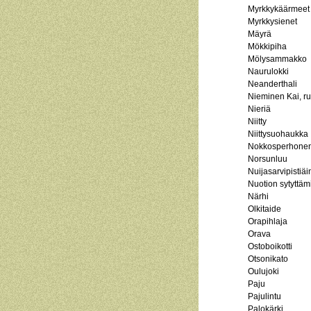
Myrkkykäärmeet
Myrkkysienet
Mäyrä
Mökkipiha
Mölysammakko
Naurulokki
Neanderthali
Nieminen Kai, ru
Nieriä
Niitty
Niittysuohaukka
Nokkosperhone
Norsunluu
Nuijasarvipistiä
Nuotion sytyttäm
Närhi
Olkitaide
Orapihlaja
Orava
Ostoboikotti
Otsonikato
Oulujoki
Paju
Pajulintu
Palokärki