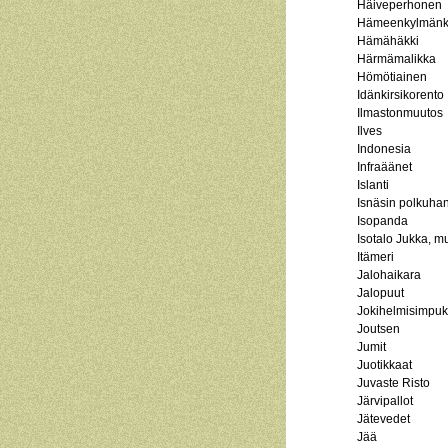
Häiveperhonen
Hämeenkylmänk
Hämähäkki
Härmämalikka
Hömötiainen
Idänkirsikorento
Ilmastonmuutos
Ilves
Indonesia
Infraäänet
Islanti
Isnäsin polkuha
Isopanda
Isotalo Jukka, mu
Itämeri
Jalohaikara
Jalopuut
Jokihelmisimpu
Joutsen
Jumit
Juotikkaat
Juvaste Risto
Järvipallot
Jätevedet
Jää