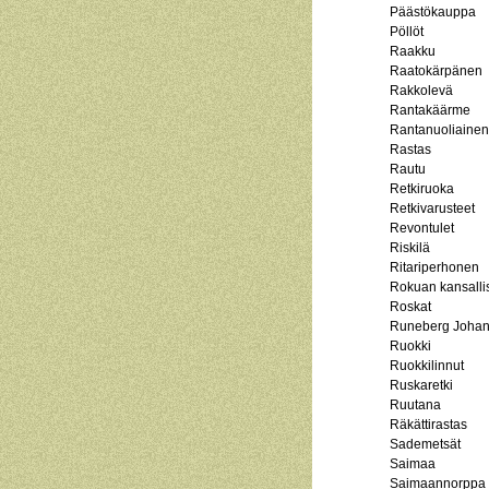
Päästökauppa
Pöllöt
Raakku
Raatokärpänen
Rakkolevä
Rantakäärme
Rantanuoliainen
Rastas
Rautu
Retkiruoka
Retkivarusteet
Revontulet
Riskilä
Ritariperhonen
Rokuan kansalli
Roskat
Runeberg Johan
Ruokki
Ruokkilinnut
Ruskaretki
Ruutana
Räkättirastas
Sademetsät
Saimaa
Saimaannorppa