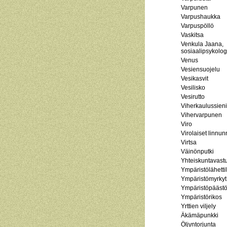
Varpunen
Varpushaukka
Varpuspöllö
Vaskitsa
Venkula Jaana,
sosiaalipsykolog
Venus
Vesiensuojelu
Vesikasvit
Vesilisko
Vesirutto
Viherkaulussieni
Vihervarpunen
Viro
Virolaiset linnun
Virtsa
Väinönputki
Yhteiskuntavast
Ympäristölähetti
Ympäristömyrkyt
Ympäristöpäästö
Ympäristörikos
Yrttien viljely
Äkämäpunkki
Öljyntorjunta