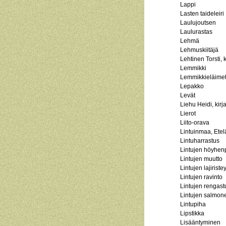
Lappi
Lasten taideleiri
Laulujoutsen
Laulurastas
Lehmä
Lehmuskiitäjä
Lehtinen Torsti, ki
Lemmikki
Lemmikkieläime
Lepakko
Levät
Liehu Heidi, kirja
Lierot
Liito-orava
Lintuinmaa, Etel
Lintuharrastus
Lintujen höyhen
Lintujen muutto
Lintujen lajirist
Lintujen ravinto
Lintujen rengast
Lintujen salmone
Lintupiha
Lipstikka
Lisääntyminen