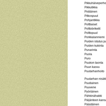
Pikkuhäiveperh
Pikkutikka
Pistiäinen
Pitkospuut
Pohjantikka
Polttiaiset
Polttobriketit
Polttopuut
Porkkalanniemi
Puiden istutus ja
Puiden kukinta
Punarinta
Puola
Puro
Puukon taonta
Puun kasvu
Puutarhanhoito
Puutarhan nisäk
Puutiainen
Puuvene
Pyöriäinen
Pähkinähakki
Päijänteen kansa
Päästäinen