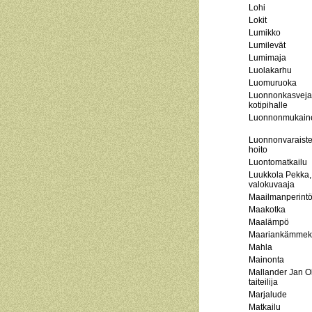
Lohi
Lokit
Lumikko
Lumilevät
Lumimaja
Luolakarhu
Luomuruoka
Luonnonkasveja
kotipihalle
Luonnonmukaine
Luonnonvaraiste
hoito
Luontomatkailu
Luukkola Pekka,
valokuvaaja
Maailmanperintö
Maakotka
Maalämpö
Maariankämmek
Mahla
Mainonta
Mallander Jan Ol
taiteilija
Marjalude
Matkailu