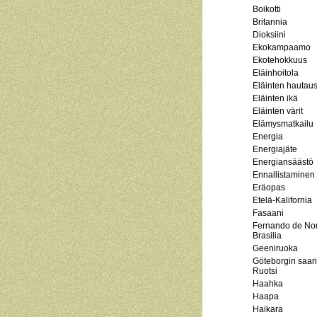
Boikotti
Britannia
Dioksiini
Ekokampaamo
Ekotehokkuus
Eläinhoitola
Eläinten hauta
Eläinten ikä
Eläinten värit
Elämysmatkailu
Energia
Energiajäte
Energiansäästö
Ennallistaminen
Eräopas
Etelä-Kalifornia
Fasaani
Fernando de No
Brasilia
Geeniruoka
Göteborgin saari
Ruotsi
Haahka
Haapa
Haikara