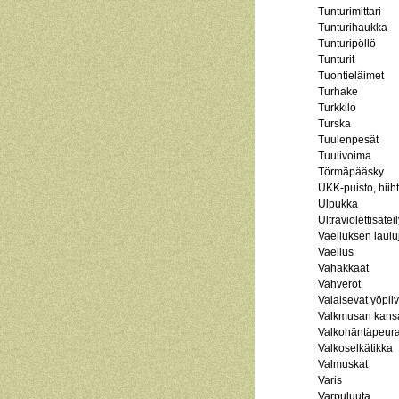
Tunturimittari
Tunturihaukka
Tunturipöllö
Tunturit
Tuontieläimet
Turhake
Turkkilo
Turska
Tuulenpesät
Tuulivoima
Törmäpääsky
UKK-puisto, hiiht
Ulpukka
Ultraviolettisäteil
Vaelluksen lauluj
Vaellus
Vahakkaat
Vahverot
Valaisevat yöpilv
Valkmusan kansa
Valkohäntäpeur
Valkoselkätikka
Valmuskat
Varis
Varpuluuta