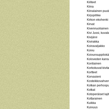
Kiilteet
Kiina
Kiinalainen puut
Kirjopillike
Kirkon ekohenki
Kirvat
Kivennuoliainen
Kivi Jussi, kuvatai
Kivijärvi
Kivirakka
Koiravaljakko
Koivu
Koivunsuppilokä
Koloveden kansa
Kontiainen
Korkokuvat kivit
Kortteet
Korvasieni
Kosteikkovahver
Kotkan perhospu
Kotkat
Kotoperäiset lajit
Kottarainen
Kuikka
Kuivuus