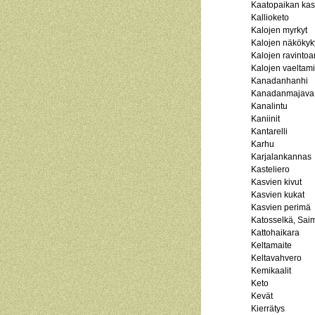
Kaatopaikan kas
Kallioketo
Kalojen myrkyt
Kalojen näkökyk
Kalojen ravintoa
Kalojen vaeltam
Kanadanhanhi
Kanadanmajava
Kanalintu
Kaniinit
Kantarelli
Karhu
Karjalankannas
Kasteliero
Kasvien kivut
Kasvien kukat
Kasvien perimä
Katosselkä, Sai
Kattohaikara
Keltamaite
Keltavahvero
Kemikaalit
Keto
Kevät
Kierrätys