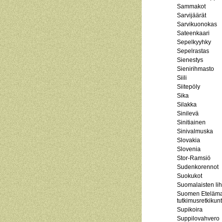
Sammakot
Sarvijäärät
Sarvikuonokas
Sateenkaari
Sepelkyyhky
Sepelrastas
Sienestys
Sienirihmasto
Siili
Siitepöly
Sika
Silakka
Sinilevä
Sinitiainen
Sinivalmuska
Slovakia
Slovenia
Stor-Ramsiö
Sudenkorennot
Suokukot
Suomalaisten li
Suomen Eteläma
tutkimusretkikun
Supikoira
Suppilovahvero