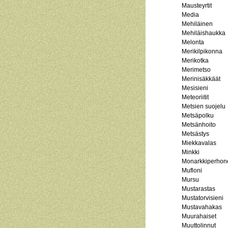
Mausteyrtit
Media
Mehiläinen
Mehiläishaukka
Melonta
Merikilpikonna
Merikotka
Merimetso
Merinisäkkäät
Mesisieni
Meteoriitit
Metsien suojelu
Metsäpolku
Metsänhoito
Metsästys
Miekkavalas
Minkki
Monarkkiperhon
Mufloni
Mursu
Mustarastas
Mustatorvisieni
Mustavahakas
Muurahaiset
Muuttolinnut