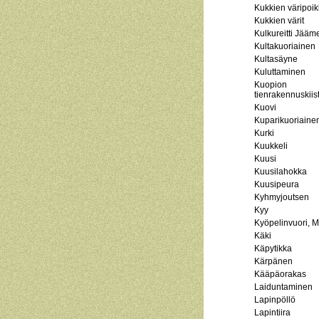
Kukkien väripoi
Kukkien värit
Kulkureitti Jääme
Kultakuoriainen
Kultasäyne
Kuluttaminen
Kuopion
tienrakennuskiis
Kuovi
Kuparikuoriaine
Kurki
Kuukkeli
Kuusi
Kuusilahokka
Kuusipeura
Kyhmyjoutsen
Kyy
Kyöpelinvuori, M
Käki
Käpytikka
Kärpänen
Kääpäorakas
Laiduntaminen
Lapinpöllö
Lapintiira