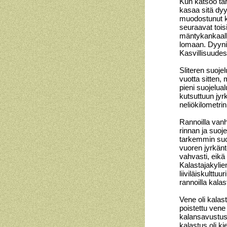
Kun katsoo tar
kasaa sitä dyy
muodostunut k
seuraavat tois
mäntykankaall
lomaan. Dyyni
Kasvillisuudes
Sliteren suoje
vuotta sitten,
pieni suojelual
kutsuttuun jyr
neliökilometrin
Rannoilla vanh
rinnan ja suoj
tarkemmin suoj
vuoren jyrkänt
vahvasti, eikä n
Kalastajakylie
liiviläiskulttu
rannoilla kala
Vene oli kalas
poistettu vene t
kalansavustus
kalastus oli k