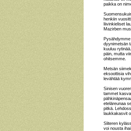
paikka on nim
Suomensukuinen
henkiin vuosit
liivinkieliset l
Mazirben muse
Pysähdymme he
dyynimetsän ta
kuuluu rytinä
päin, mutta vi
ohitsemme.
Metsän siimek
eksoottisia vih
levähtää kymm
Sinisen vuoren
tammet kasvava
pähkinäpensaat
eteläreunaa s
pitkä. Lehdoss
laukkakasvit ov
Sliteren kyläs
voi nousta ih