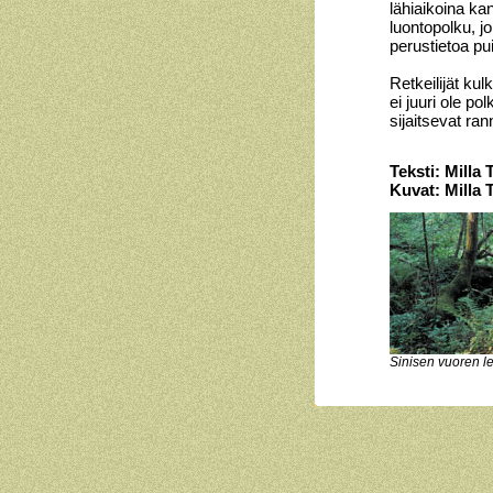
lähiaikoina ka
luontopolku, j
perustietoa pu
Retkeilijät kul
ei juuri ole pol
sijaitsevat ran
Teksti: Milla
Kuvat: Milla
Sinisen vuoren le