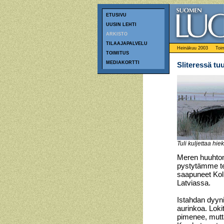
ETUSIVU
UUSIN LEHTI
ARKISTO
TILAAJAPALVELU
Heinäkuu 2003
Toim
TOIMITUS
MEDIAKORTTI
Sliteressä tuu
Tuli kuljettaa hie
Meren huuhtom
pystytämme te
saapuneet Kolk
Latviassa.
Istahdan dyyni
aurinkoa. Loki
pimenee, mutta