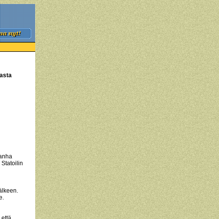
kasta
vanha
Statoilin
älkeen.
e.
 että