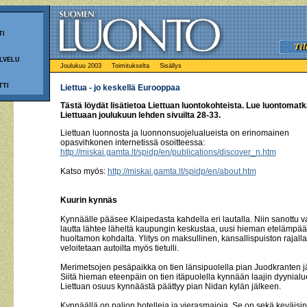
TI
LVELU
Joulukuu 2003
Toimitukselta
Sisällys
TTI
Liettua - jo keskellä Eurooppaa
Tästä löydät lisätietoa Liettuan luontokohteista. Lue luontomat
Liettuaan joulukuun lehden sivuilta 28-33.
Liettuan luonnosta ja luonnonsuojelualueista on erinomainen
opasvihkonen internetissä osoitteessa:
http://miskai.gamta.lt/spidp/en/publications/discover_n.htm
Katso myös:
http://miskai.gamta.lt/spidp/en/about.htm
Kuurin kynnäs
Kynnäälle pääsee Klaipedasta kahdella eri lautalla. Niin sanottu 
lautta lähtee läheltä kaupungin keskustaa, uusi hieman etelämpää 
huoltamon kohdalta. Ylitys on maksullinen, kansallispuiston rajalla
veloitetaan autoilta myös tietulli.
Merimetsojen pesäpaikka on tien länsipuolella pian Juodkranten j
Siitä hieman eteenpäin on tien itäpuolella kynnään laajin dyynialu
Liettuan osuus kynnäästä päättyy pian Nidan kylän jälkeen.
Kynnäällä on paljon hotelleja ja vierasmajoja. Se on sekä keväisin