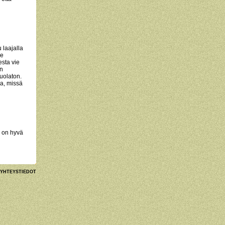
u laajalla
le
esta vie
en
uolaton.
a, missä
a on hyvä
YHTEYSTIEDOT