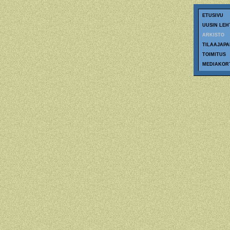
ETUSIVU
UUSIN LEH
ARKISTO
TILAAJAPA
TOIMITUS
MEDIAKOR