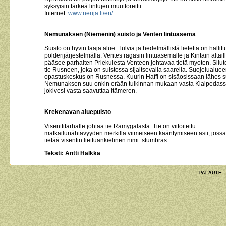
syksyisin tärkeä lintujen muuttoreitti.
Internet:
www.nerija.lt/en/
Nemunaksen (Niemenin) suisto ja Venten lintuasema
Suisto on hyvin laaja alue. Tulvia ja hedelmällistä lietettä on hallitt
polderijärjestelmällä. Ventes ragasin lintuasemalle ja Kintain altail
pääsee parhaiten Priekulesta Venteen johtavaa tietä myoten. Silut
tie Rusneen, joka on suistossa sijaitsevalla saarella. Suojelualue
opastuskeskus on Rusnessa. Kuurin Haffi on sisäosissaan lähes s
Nemunaksen suu onkin erään tulkinnan mukaan vasta Klaipedass
jokivesi vasta saavuttaa Itämeren.
Krekenavan aluepuisto
Visenttitarhalle johtaa tie Ramygalasta. Tie on viitoitettu
matkailunähtävyyden merkillä viimeiseen kääntymiseen asti, joss
tietää visentin liettuankielinen nimi: stumbras.
Teksti: Antti Halkka
PALAUTE