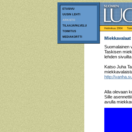
ETUSIVU
UUSIN LEHTI
ARKISTO
TILAAJAPALVELU
Helmikuu 2004
Toim
TOIMITUS
MEDIAKORTTI
Miekkavalaat
Suomalainen va
Taskisen miek
lehden sivuilta
Katso Juha Ta
miekkavalaista
http://vanha.
Alla olevaan k
Sille asennettii
avulla miekkava