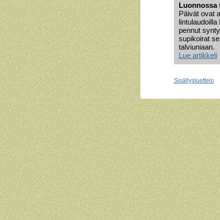
Luonnossa 
Päivät ovat a
lintulaudoill
pennut synty
supikoirat s
talviuniaan.
Lue artikkeli
Sisällysluettelo