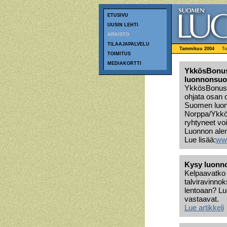
ETUSIVU
UUSIN LEHTI
ARKISTO
TILAAJAPALVELU
Tammikuu 2004
To
TOIMITUS
MEDIAKORTTI
YkkösBonus-
luonnonsuoj
YkkösBonus-ko
ohjata osan 
Suomen luonno
Norppa/Ykkös
ryhtyneet vo
Luonnon alen
Lue lisää:
www
Kysy luonn
Kelpaavatko p
talviravinno
lentoaan? Luo
vastaavat.
Lue artikkeli