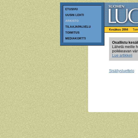
ETUSIVU
UUSIN LEHTI
ARKISTO
TILAAJAPALVELU
Kesäkuu 2004
Toim
TOIMITUS
MEDIAKORTTI
Osallistu kesä
Lähetä meille h
poikkeavan väri
Lue artikkeli
Sisällysluettelo