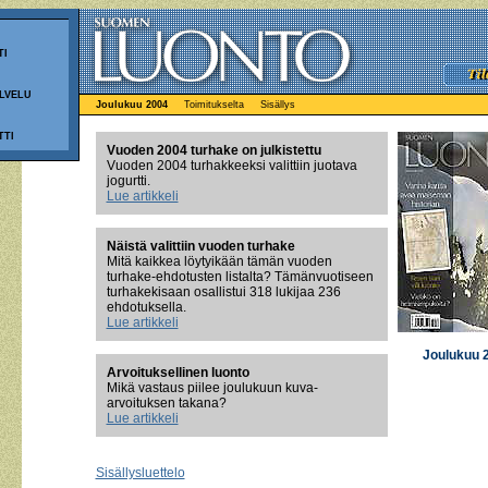
TI
LVELU
Joulukuu 2004
Toimitukselta
Sisällys
TTI
Vuoden 2004 turhake on julkistettu
Vuoden 2004 turhakkeeksi valittiin juotava
jogurtti.
Lue artikkeli
Näistä valittiin vuoden turhake
Mitä kaikkea löytyikään tämän vuoden
turhake-ehdotusten listalta? Tämänvuotiseen
turhakekisaan osallistui 318 lukijaa 236
ehdotuksella.
Lue artikkeli
Joulukuu 
Arvoituksellinen luonto
Mikä vastaus piilee joulukuun kuva-
arvoituksen takana?
Lue artikkeli
Sisällysluettelo