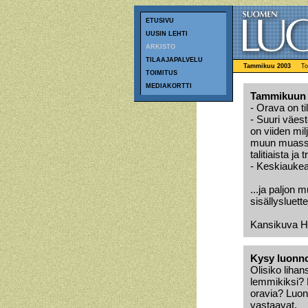
ETUSIVU
UUSIN LEHTI
ARKISTO
TILAAJAPALVELU
Tammikuu 2003
To
TOIMITUS
MEDIAKORTTI
Tammikuun
- Orava on ti
- Suuri väe
on viiden mil
muun muassa 
talitiaista ja
- Keskiauke
...ja paljon 
sisällysluett
Kansikuva He
Kysy luonn
Olisiko lihan
lemmikiksi? M
oravia? Luont
vastaavat.