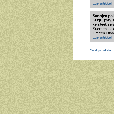
Lue artikkeli
Sanojen polu
Suhju, pyry, 
kersteet, rii
Suomen kiele
lumeen liitty
Lue artikkeli
Sisällysluettelo