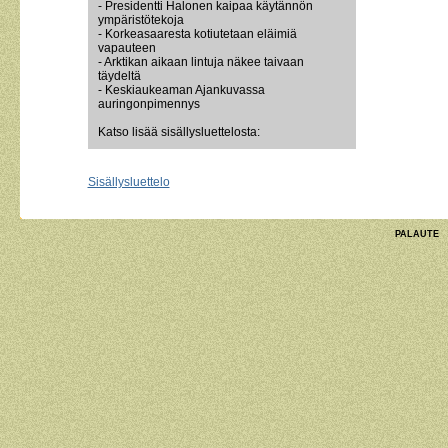
- Presidentti Halonen kaipaa käytännön
ympäristötekoja
- Korkeasaaresta kotiutetaan eläimiä
vapauteen
- Arktikan aikaan lintuja näkee taivaan
täydeltä
- Keskiaukeaman Ajankuvassa
auringonpimennys
Katso lisää sisällysluettelosta:
Sisällysluettelo
PALAUTE