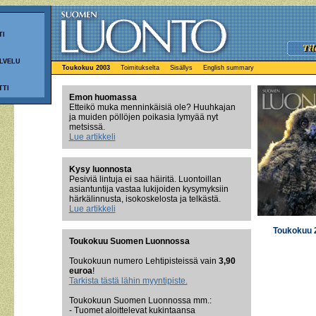
TI
LVELU
Toukokuu 2003
Toimitukselta
Sisällys
English summary
TTI
Emon huomassa
Etteikö muka menninkäisiä ole? Huuhkajan
ja muiden pöllöjen poikasia lymyää nyt
metsissä.
Lue artikkeli
Kysy luonnosta
Pesiviä lintuja ei saa häiritä. Luontoillan
asiantuntija vastaa lukijoiden kysymyksiin
härkälinnusta, isokoskelosta ja telkästä.
Lue artikkeli
Toukokuu 
Toukokuu Suomen Luonnossa
Toukokuun numero Lehtipisteissä vain
3,90
euroa
!
Tarkista tästä lähin myyntipiste.
Toukokuun Suomen Luonnossa mm.:
- Tuomet aloittelevat kukintaansa