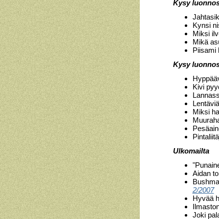
Kysy luonnos
Jahtasik
Kynsi n
Miksi il
Mikä as
Piisami 
Kysy luonnos
Hyppää
Kivi py
Lannassa
Lentävi
Miksi h
Muuraha
Pesäain
Pintaliit
Ulkomailta
"Punaine
Aidan to
Bushman
2/2007
Hyvää h
Ilmaston
Joki pa