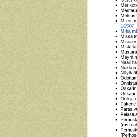
Merikot
Mestaru
Metsäst
Miksi mu
1/2007
Mikä mä
Missä tr
Missä vi
Mistä t
Mustara
Mäyrä n
Naali ha
Nukkum
Näyttää
Odottam
Onnistun
Oskarin
Oskarin
Outoja o
Pakene 
Paras v
Pelastu
Perhosko
(ruskea
Perhosk
(Perhos