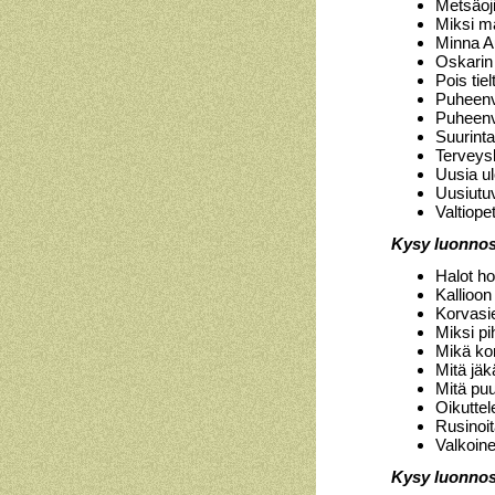
Metsäoji
Miksi ma
Minna A
Oskarin
Pois tiel
Puheen
Puheenvu
Suurinta
Terveysl
Uusia u
Uusiutu
Valtiop
Kysy luonnost
Halot 
Kallioon
Korvasi
Miksi p
Mikä ko
Mitä jäk
Mitä pu
Oikutte
Rusinoi
Valkoine
Kysy luonnost