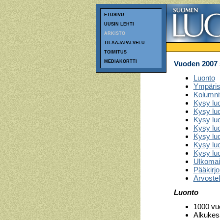
ETUSIVU
UUSIN LEHTI
ARKISTO
TILAAJAPALVELU
TOIMITUS
MEDIAKORTTI
Vuoden 2007 s
Luonto
Ympäris
Kolumni
Kysy luo
Kysy luo
Kysy luo
Kysy lu
Kysy lu
Kysy lu
Kysy lu
Ulkomai
Pääkirjo
Arvostell
Luonto
1000 vu
Alkukes