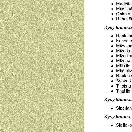
Madetta
Miksi s
Onko me
Rehevöit
Kysy luonnos
Hanki m
Kahdet 
Miksi h
Mikä ka
Mikä lin
Mikä ty
Millä li
Mitä oli
Naakat
Syökö 
Tiiroist
Tintti i
Kysy luonnos
Siperia
Kysy luonnos
Sisilisk