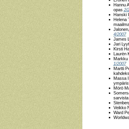
Hannu Aa
opas
2/
Hanski 
Helena T
maailma
Jalonen,
4/2007
James L
Jari Ly
Kirsti 
Laurèn K
Markku J
1/2007
Martti 
kahdeks
Massa I
ympärist
Mörö Mar
Somersa
sarvist
Stenber
Veikko 
Ward Pe
Worldwat