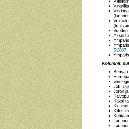
Villisio
Virkailij
Virkisty
(luonno
Voimaloi
(tuulivo
Vuoden p
Yksin tu
Ympärist
Ympärist
5/2007
Ympärist
Kolumnit, pu
Bensaa
Euroop
Geologi
Joki
1/2
Joron jäl
Kaivopu
Kaksi t
Kielimat
Kiilusil
Kohtaam
Luonnon
Luonnon