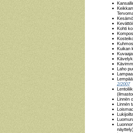
Kansall
Keikkam
Tervom
Kesämök
Kevättöi
Kohti k
Kompost
Kosteiko
Kuhmost
Kuikan k
Kuvaajat
Kävelyk
Kävimme
Laho pu
Lampaan
Lempääl
2/2007
Lentoli
(ilmast
Linnèn o
Linnén 
Loismad
Lukijoilt
Luomuru
Luonnon 
näyttely