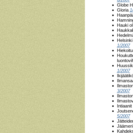
Globe H
Gloria
1
Haanpään
Hamningb
Hauki o
Haukkak
Hedelmä
Helsinki
1/2007
Hiekoit
Houkutte
luontov
Huussik
1/2007
Ikijääti
Ilmansaa
Ilmasto
3/2007
Ilmasto
Ilmasto
Intiaani
Joutsene
5/2007
Jätteide
Jäämeri 
Kahdeksa