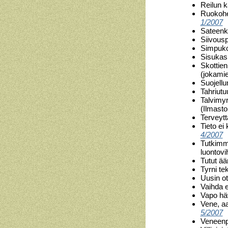
Reilun 
Ruokohel
1/2007
Sateenk
Siivous
Simpuko
Sisukas
Skottien
(jokami
Suojellu
Tahriutu
Talvimyr
(Ilmast
Terveyt
Tieto ei
4/2007
Tutkimme
luontov
Tutut ää
Tyrni t
Uusin o
Vaihda 
Vapo hä
Vene, aa
5/2007
Veneenp