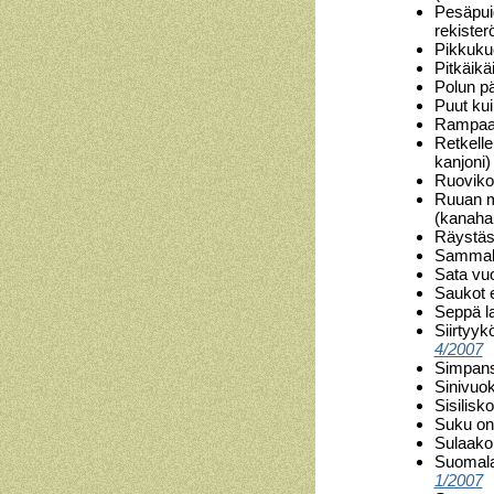
Pesäpuid
rekister
Pikkukuo
Pitkäikä
Polun p
Puut kui
Rampaa 
Retkell
kanjoni
Ruovikois
Ruuan m
(kanah
Räystäs
Sammalt
Sata vuo
Saukot e
Seppä l
Siirtyy
4/2007
Simpans
Sinivuok
Sisilisk
Suku on 
Sulaako
Suomalai
1/2007