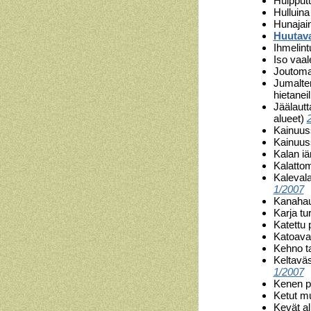
Huipputu
Hulluina
Hunajain
Huutava
Ihmelin
Iso vaal
Joutomaa
Jumalten
hietanei
Jäälautt
alueet)
Kainuus
Kainuus
Kalan iä
Kalattom
Kalevala
1/2007
Kanahau
Karja tu
Katettu 
Katoava
Kehno ta
Keltaväs
1/2007
Kenen pi
Ketut mu
Kevät al