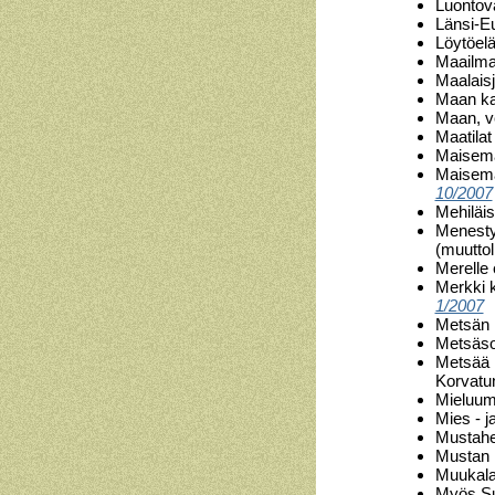
Luontova
Länsi-E
Löytöelä
Maailma
Maalaisj
Maan ka
Maan, ve
Maatilat
Maisema
Maisemay
10/2007
Mehiläi
Menesty
(muuttol
Merelle 
Merkki k
1/2007
Metsän
Metsäso
Metsää 
Korvatun
Mieluum
Mies - j
Mustahe
Mustan 
Muukalai
Myös Su