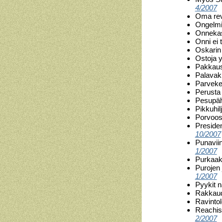
4/2007
Oma rev
Ongelmi
Onneka
Onni ei 
Oskarin
Ostoja 
Pakkaus
Palavak
Parveke
Perusta
Pesupäh
Pikkuhi
Porvoos
Presiden
10/2007
Punaviin
1/2007
Purkaako
Purojen 
1/2007
Pyykit n
Rakkaud
Ravintol
Reachis
2/2007