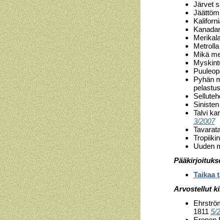
Järvet 
Jäättöm
Kaliforn
Kanadan
Merikala
Metroll
Mikä met
Myskint
Puuleopa
Pyhän m
pelastu
Selluteh
Siniste
Talvi ka
3/2007
Tavarata
Tropiiki
Uuden m
Pääkirjoituks
Taikaa t
Arvostellut ki
Ehrströ
1811
5/
Eronen 