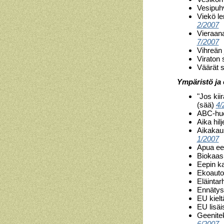
Vesipuhv
Viekö le
2/2007
Vieraana
7/2007
Vihreän
Viraton
Väärät s
Ympäristö ja
"Jos kii
(sää)
4/
ABC-huo
Aika hil
Aikakaus
1/2007
Apua eet
Biokaasu
Eepin k
Ekoauto
Eläintar
Ennätys
EU kielt
EU lisä
Geenitek
6/2007