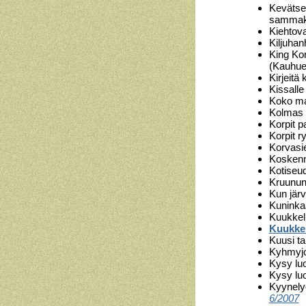
Kevätse
sammakk
Kiehtov
Kiljuhan
King Kon
(Kauhue
Kirjeitä
Kissalle
Koko m
Kolmas 
Korpit pa
Korpit r
Korvasie
Koskenni
Kotiseud
Kruunun
Kun järv
Kuninkaa
Kuukkeli
Kuukkel
Kuusi ta
Kyhmyjo
Kysy lu
Kysy lu
Kyynely
6/2007