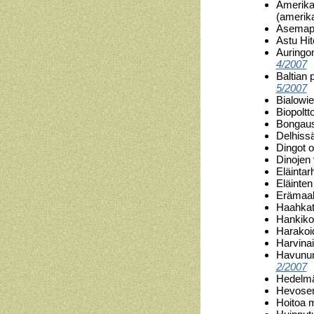
Amerikan
(amerik
Asemapä
Astu Hi
Auringon
4/2007
Baltian
5/2007
Bialowie
Biopoltt
Bongaus
Delhissä
Dingot 
Dinojen 
Eläintar
Eläinte
Erämaak
Haahkat
Hankiko
Harakoi
Harvina
Havununn
2/2007
Hedelmät
Hevosen 
Hoitoa 