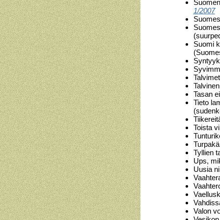
Suomen 
1/2007
Suomess
Suomessa
(suurpe
Suomi k
(Suomes
Syntyykö
Syvimmä
Talvimet
Talvine
Tasan ei
Tieto la
(sudenk
Tiikerei
Toista v
Tunturik
Turpakär
Tyllien 
Ups, mik
Uusia ni
Vaahtera
Vaahter
Vaellusk
Vahdiss
Valon v
Vesikon