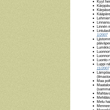
Kyyt he
Kärppäv
Kärpäset
Kääpäre
Lehmien 
Linnansa
Linnén m
Lintulas
1/2007
Ljistomm
päiväpe
Lumikko
Luonnon
Luonnon
Luonto n
Luppi nä
11/2007
Lämpöaal
(ilmast
Maa polt
Maatalo
(samma
Mahtava
Mehiläi
Melu hai
Menneen
Merenkiv